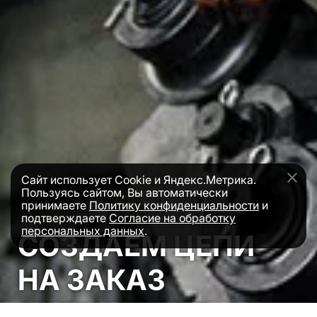
Сайт использует Cookie и Яндекс.Метрика.
Пользуясь сайтом, Вы автоматически
принимаете
Политику конфиденциальности
и
подтверждаете
Согласие на обработку
персональных данных
.
СОЗДАЕМ ЦЕПИ
НА ЗАКАЗ
ЗЕЛЕНОГРАД